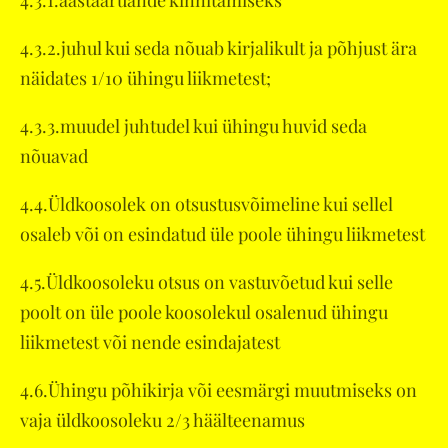
4.3.1.aastaaruande kinnitamiseks
4.3.2.juhul kui seda nõuab kirjalikult ja põhjust ära
näidates 1/10 ühingu liikmetest;
4.3.3.muudel juhtudel kui ühingu huvid seda
nõuavad
4.4.Üldkoosolek on otsustusvõimeline kui sellel
osaleb või on esindatud üle poole ühingu liikmetest
4.5.Üldkoosoleku otsus on vastuvõetud kui selle
poolt on üle poole koosolekul osalenud ühingu
liikmetest või nende esindajatest
4.6.Ühingu põhikirja või eesmärgi muutmiseks on
vaja üldkoosoleku 2/3 häälteenamus