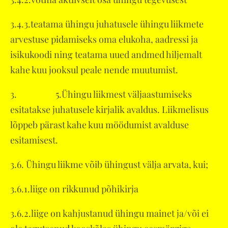
3.4.3.teatama ühingu juhatusele ühingu liikmete
arvestuse pidamiseks oma elukoha, aadressi ja
isikukoodi ning teatama uued andmed hiljemalt
kahe kuu jooksul peale nende muutumist.
3. 5.Ühingu liikmest väljaastumiseks
esitatakse juhatusele kirjalik avaldus. Liikmelisus
lõppeb pärast kahe kuu möödumist avalduse
esitamisest.
3.6. Ühingu liikme võib ühingust välja arvata, kui;
3.6.1.liige on rikkunud põhikirja
3.6.2.liige on kahjustanud ühingu mainet ja/või ei