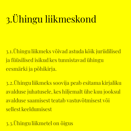
3.Ühingu liikmeskond
3.1.Ühingu liikmeks võivad astuda kõik juriidilised
ja füüsilised isikud kes tunnistavad ühingu
eesmärki ja põhikirja.
3.2.Ühingu liikmeks soovija peab esitama kirjaliku
avalduse juhatusele, kes hiljemalt ühe kuu jooksul
avalduse saamisest teatab vastuvõtmisest või
sellest keeldumisest
3.3.Ühingu liikmetel on õigus