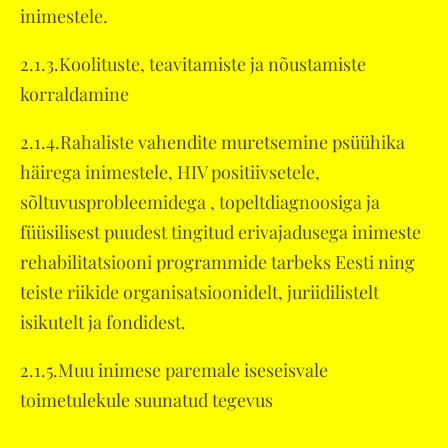
inimestele.
2.1.3.Koolituste, teavitamiste ja nõustamiste
korraldamine
2.1.4.Rahaliste vahendite muretsemine psüühika
häirega inimestele, HIV positiivsetele,
sõltuvusprobleemidega , topeltdiagnoosiga ja
füüsilisest puudest tingitud erivajadusega inimeste
rehabilitatsiooni programmide tarbeks Eesti ning
teiste riikide organisatsioonidelt, juriidilistelt
isikutelt ja fondidest.
2.1.5.Muu inimese paremale iseseisvale
toimetulekule suunatud tegevus