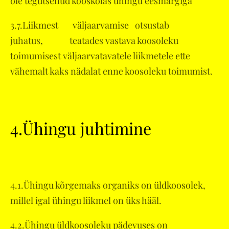
ole tegutsenud kooskõlas ühingu eesmärgiga
3.7.Liikmest väljaarvamise otsustab
juhatus, teatades vastava koosoleku
toimumisest väljaarvatavatele liikmetele ette
vähemalt kaks nädalat enne koosoleku toimumist.
4.Ühingu juhtimine
4.1.Ühingu kõrgemaks organiks on üldkoosolek,
millel igal ühingu liikmel on üks hääl.
4.2.Ühingu üldkoosoleku pädevuses on