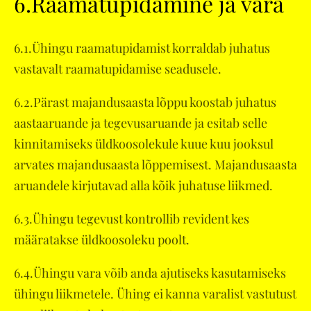
6.Raamatupidamine ja vara
6.1.Ühingu raamatupidamist korraldab juhatus
vastavalt raamatupidamise seadusele.
6.2.Pärast majandusaasta lõppu koostab juhatus
aastaaruande ja tegevusaruande ja esitab selle
kinnitamiseks üldkoosolekule kuue kuu jooksul
arvates majandusaasta lõppemisest. Majandusaasta
aruandele kirjutavad alla kõik juhatuse liikmed.
6.3.Ühingu tegevust kontrollib revident kes
määratakse üldkoosoleku poolt.
6.4.Ühingu vara võib anda ajutiseks kasutamiseks
ühingu liikmetele. Ühing ei kanna varalist vastutust