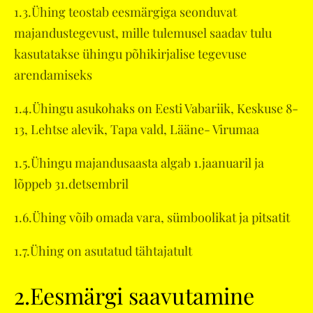
1.3.Ühing teostab eesmärgiga seonduvat
majandustegevust, mille tulemusel saadav tulu
kasutatakse ühingu põhikirjalise tegevuse
arendamiseks
1.4.Ühingu asukohaks on Eesti Vabariik, Keskuse 8-
13, Lehtse alevik, Tapa vald, Lääne- Virumaa
1.5.Ühingu majandusaasta algab 1.jaanuaril ja
lõppeb 31.detsembril
1.6.Ühing võib omada vara, sümboolikat ja pitsatit
1.7.Ühing on asutatud tähtajatult
2.Eesmärgi saavutamine