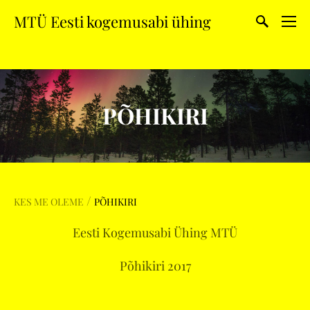
MTÜ Eesti kogemusabi ühing
PÕHIKIRI
/
KES ME OLEME
PÕHIKIRI
Eesti Kogemusabi Ühing MTÜ
Põhikiri 2017