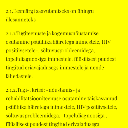
2.1.Eesmärgi saavutamiseks on ühingu
ülesanneteks
2.1.1.Tugiteenuste ja kogemusnõustamise
osutamine psüühika häiretega inimestele, HIV
positiivsetele-, sõltuvusprobleemidega,
topeltdiagnoosiga inimestele, füüsilisest puudest
tingitud eriavajadusegs inimestele ja nende
lähedastele.
2.1.2.Tugi-, kriisi; -nõustamis- ja
rehabilitatsiooniteenuse osutamine täiskasvanud
psüühika häiretega inimestele, HIV positiivsetele,
sõltuvusprobleemidega, topeltdiagnoosiga ,
füüsilisest puudest tingitud erivajadusega