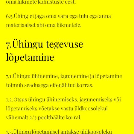
oma liikmete kohustuste eest.
6.5.Ühing ei jaga oma vara ega tulu ega anna
materiaalset abi oma liikmetele.
7.Ühingu tegevuse
lõpetamine
7.1.Ühingu ühinemine, jagunemine ja lõpetamine
toimub seadusega ettenähtud korras.
7.2.Otsus ühingu ühinemiseks, jagunemiseks või
lõpetamiseks võetakse vastu üldkoosolekul
vähemalt 2/3 poolthäälte korral.
7.3.Ühingu lõpetamisel antakse üldkoosoleku