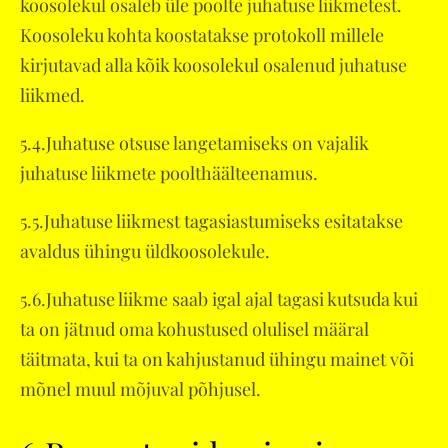
koosolekul osaleb üle poolte juhatuse liikmetest.
Koosoleku kohta koostatakse protokoll millele
kirjutavad alla kõik koosolekul osalenud juhatuse
liikmed.
5.4.Juhatuse otsuse langetamiseks on vajalik
juhatuse liikmete poolthäälteenamus.
5.5.Juhatuse liikmest tagasiastumiseks esitatakse
avaldus ühingu üldkoosolekule.
5.6.Juhatuse liikme saab igal ajal tagasi kutsuda kui
ta on jätnud oma kohustused olulisel määral
täitmata, kui ta on kahjustanud ühingu mainet või
mõnel muul mõjuval põhjusel.