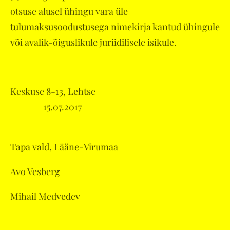
otsuse alusel ühingu vara üle
tulumaksusoodustusega nimekirja kantud ühingule
või avalik-õiguslikule juriidilisele isikule.
Keskuse 8-13, Lehtse
15.07.2017
Tapa vald, Lääne-Virumaa
Avo Vesberg
Mihail Medvedev