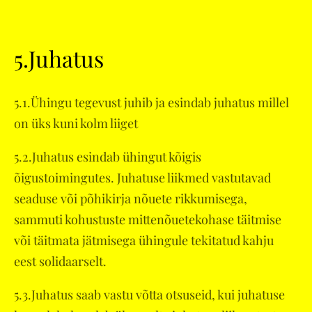
5.Juhatus
5.1.Ühingu tegevust juhib ja esindab juhatus millel
on üks kuni kolm liiget
5.2.Juhatus esindab ühingut kõigis
õigustoimingutes. Juhatuse liikmed vastutavad
seaduse või põhikirja nõuete rikkumisega,
sammuti kohustuste mittenõuetekohase täitmise
või täitmata jätmisega ühingule tekitatud kahju
eest solidaarselt.
5.3.Juhatus saab vastu võtta otsuseid, kui juhatuse