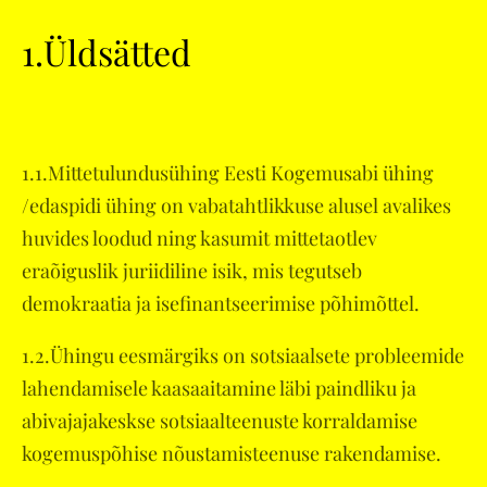
1.Üldsätted
1.1.Mittetulundusühing Eesti Kogemusabi ühing
/edaspidi ühing on vabatahtlikkuse alusel avalikes
huvides loodud ning kasumit mittetaotlev
eraõiguslik juriidiline isik, mis tegutseb
demokraatia ja isefinantseerimise põhimõttel.
1.2.Ühingu eesmärgiks on sotsiaalsete probleemide
lahendamisele kaasaaitamine läbi paindliku ja
abivajajakeskse sotsiaalteenuste korraldamise
kogemuspõhise nõustamisteenuse rakendamise.