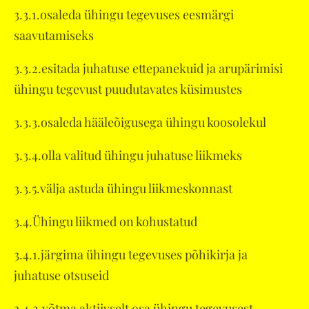
3.3.1.osaleda ühingu tegevuses eesmärgi
saavutamiseks
3.3.2.esitada juhatuse ettepanekuid ja arupärimisi
ühingu tegevust puudutavates küsimustes
3.3.3.osaleda hääleõigusega ühingu koosolekul
3.3.4.olla valitud ühingu juhatuse liikmeks
3.3.5.välja astuda ühingu liikmeskonnast
3.4.Ühingu liikmed on kohustatud
3.4.1.järgima ühingu tegevuses põhikirja ja
juhatuse otsuseid
3.4.2.võtma aktiivselt osa ühingu tegevusest